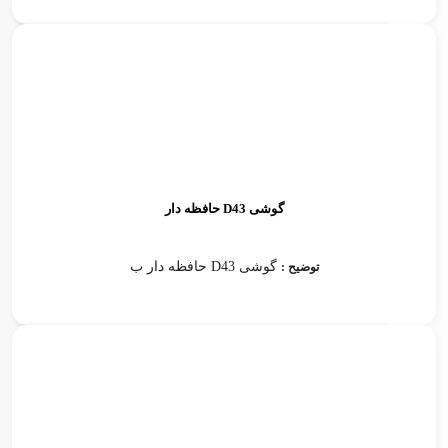
گوشی D43 حافظه دار
گوشی D43 حافظه دار ب
توضیح :