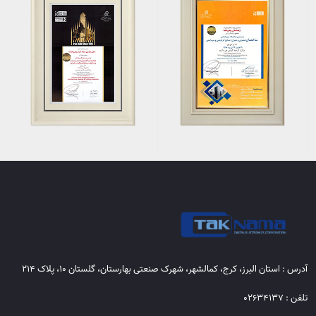
آدرس : استان البرز، کرج، کمالشهر، شهرک صنعتی بهارستان، گلستان 10، پلاک 214
تلفن : 02634137